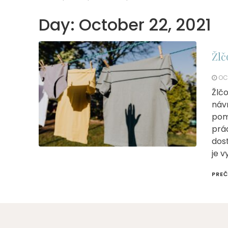
Day:
October 22, 2021
Žlč
OC
Žlč
náv
pomô
prád
dos
je v
PREČ