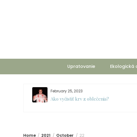
Skip
to
content
Upratovanie
Ekologická
February 25, 2023
Ako vyčistiť krv z oblečenia?
Home
2021
October
22