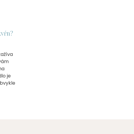
kvŕn?
zažíva
 vám
na
lo je
obvykle