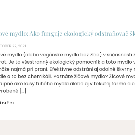
ové mydlo: Ako funguje ekologický odstraňovač š
TOBER 22, 2021
ové mydlo (alebo vegánske mydlo bez žlče) v súčasnosti 
rat. Je to všestranný ekologický pomocník a toto mydlo
že najmä pri praní. Efektívne odstráni aj odolné škvrny 
le a to bez chemikálii. Poznáte žlčové mydlo? Žlčové myd
tupné ako kusy tuhého mydla alebo aj v tekutej forme a 
yrobené […]
ÍTAŤ SI