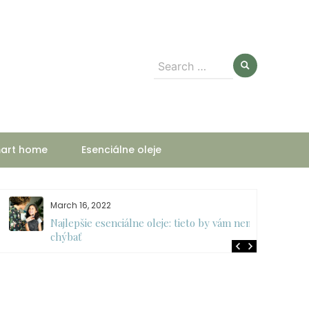
Search
for:
art home
Esenciálne oleje
March 16, 2022
Najlepšie esenciálne oleje: tieto by vám nemali
chýbať