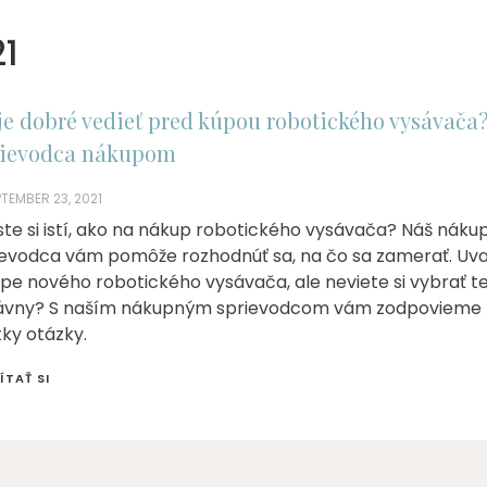
1
je dobré vedieť pred kúpou robotického vysávača
rievodca nákupom
TEMBER 23, 2021
ste si istí, ako na nákup robotického vysávača? Náš náku
ievodca vám pomôže rozhodnúť sa, na čo sa zamerať. Uva
úpe nového robotického vysávača, ale neviete si vybrať t
ávny? S naším nákupným sprievodcom vám zodpovieme
tky otázky.
ÍTAŤ SI