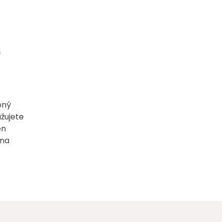
?
pný
žujete
en
 na