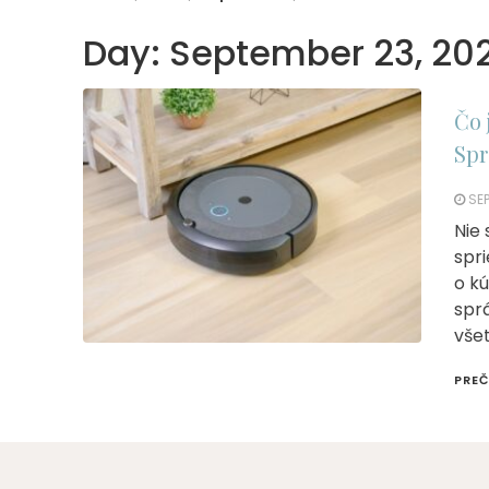
Day:
September 23, 202
Čo 
Sp
SEP
Nie 
spr
o k
spr
vše
PREČ