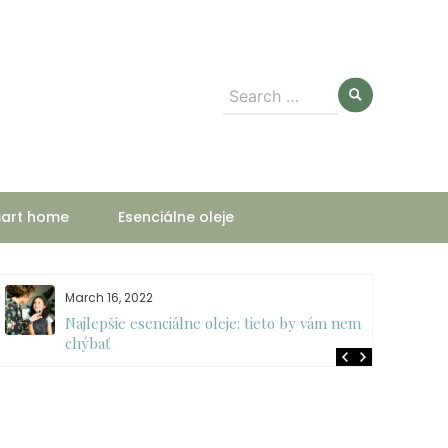
Search
for:
art home
Esenciálne oleje
March 16, 2022
Najlepšie esenciálne oleje: tieto by vám nemali
chýbať