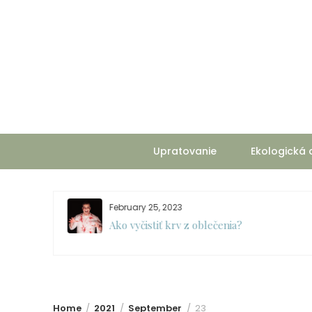
Skip
to
content
Upratovanie
Ekologická
February 25, 2023
Ako vyčistiť krv z oblečenia?
Home
2021
September
23