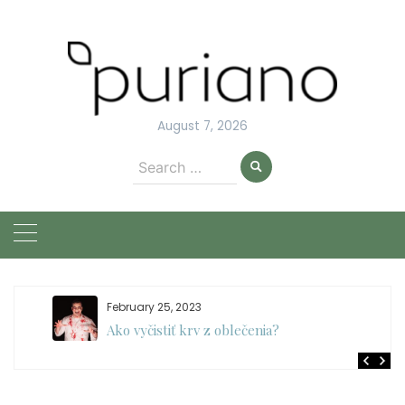
Skip
to
content
August 7, 2026
Search
for:
February 25, 2023
Ako vyčistiť krv z oblečenia?