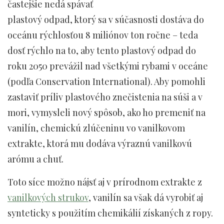
častejšie nedá spávať
plastový odpad, ktorý sa v súčasnosti dostáva do
oceánu rýchlosťou 8 miliónov ton ročne – teda
dosť rýchlo na to, aby tento plastový odpad do
roku 2050 prevážil nad všetkými rybami v oceáne
(podľa Conservation International). Aby pomohli
zastaviť príliv plastového znečistenia na súši a v
mori, vymysleli nový spôsob, ako ho premeniť na
vanilín, chemickú zlúčeninu vo vanilkovom
extrakte, ktorá mu dodáva výraznú vanilkovú
arómu a chuť.
Toto síce možno nájsť aj v prírodnom extrakte z
vanilkových strukov
, vanilín sa však dá vyrobiť aj
synteticky s použitím chemikálií získaných z ropy.