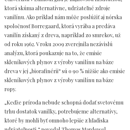
ktorá skúma alternatívne, udržateľné zdroje
vanilínu. Ako príklad nám môže poslúžiť aj nórska
spoločnosť Borregaard, ktorá vyrába a predáva
vanilín získaný z dreva, napríklad zo smrekov, už
od roku 1962. V roku 2009 zverejnila nezávislú
analýzu, ktorá poukazuje na to, že emisie
skleníkových plynov z výroby vanilínu na báze
dreva v jej „biorafinérii“ sú o 90 % nižšie ako emisie
skleníkových plynov z výroby vanilínu na báze
ropy.
„Keďže príroda nebude schopná dodať svetovému
trhu dostatok vanilky, potrebujeme alternatívy,
ktoré by mohli byť omnoho lepšie z hľadiska
udržateľnosti,“ povedal Thomas Mardewel,