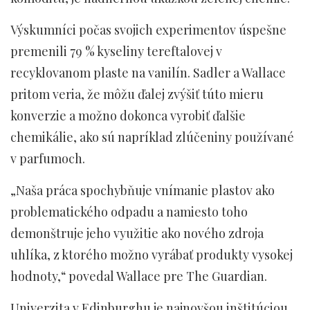
Výskumníci počas svojich experimentov úspešne
premenili 79 % kyseliny tereftalovej v
recyklovanom plaste na vanilín. Sadler a Wallace
pritom veria, že môžu ďalej zvýšiť túto mieru
konverzie a možno dokonca vyrobiť ďalšie
chemikálie, ako sú napríklad zlúčeniny používané
v parfumoch.
„Naša práca spochybňuje vnímanie plastov ako
problematického odpadu a namiesto toho
demonštruje jeho využitie ako nového zdroja
uhlíka, z ktorého možno vyrábať produkty vysokej
hodnoty,“ povedal Wallace pre The Guardian.
Univerzita v Edinburghu je najnovšou inštitúciou,