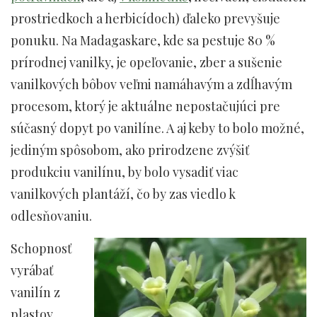
prostriedkoch a herbicídoch) ďaleko prevyšuje
ponuku. Na Madagaskare, kde sa pestuje 80 %
prírodnej vanilky, je opeľovanie, zber a sušenie
vanilkových bôbov veľmi namáhavým a zdĺhavým
procesom, ktorý je aktuálne nepostačujúci pre
súčasný dopyt po vanilíne. A aj keby to bolo možné,
jediným spôsobom, ako prirodzene zvýšiť
produkciu vanilínu, by bolo vysadiť viac
vanilkových plantáží, čo by zas viedlo k
odlesňovaniu.
Schopnosť
vyrábať
vanilín z
plastov