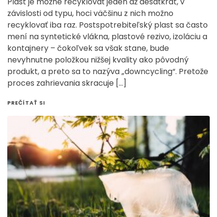
Plast je možné recyklovať jeden až desaťkrát, v
závislosti od typu, hoci väčšinu z nich možno
recyklovať iba raz. Postspotrebiteľský plast sa často
mení na syntetické vlákna, plastové rezivo, izoláciu a
kontajnery – čokoľvek sa však stane, bude
nevyhnutne položkou nižšej kvality ako pôvodný
produkt, a preto sa to nazýva „downcycling“. Pretože
proces zahrievania skracuje […]
PREČÍTAŤ SI