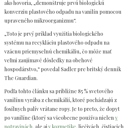
ako hovoria, „demonštruje prvú biologickú
konverziu plastového odpadu na vanilín pomocou
upraveného mikroorganizmu“.
„Toto je prvý príklad využitia biologického
systému na recykláciu plastového odpadu na
vzácnu priemyselnú chemikáliu, čo môže mať
veľmi zaujímavé dôsledky na obehové
hospodárstvo,“ povedal Sadler pre britský denník
The Guardian.
Podľa tohto článku sa približne 85 % svetového
vanilínu vyrába z chemikálií, ktoré pochádzajú z
fosílnych palív vrátane ropy. Je to preto, že dopyt
po vanilíne (ktorý sa všeobecne používa nielen
v
potravinách
, ale aj
v kozmetike
, liečivách, čistiacich