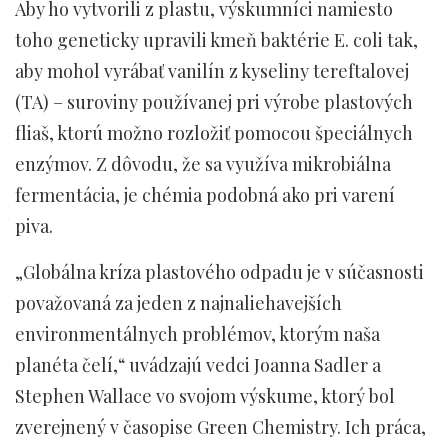
Aby ho vytvorili z plastu, výskumníci namiesto
toho geneticky upravili kmeň baktérie E. coli tak,
aby mohol vyrábať vanilín z kyseliny tereftalovej
(TA) – suroviny používanej pri výrobe plastových
fliaš, ktorú možno rozložiť pomocou špeciálnych
enzýmov. Z dôvodu, že sa využíva mikrobiálna
fermentácia, je chémia podobná ako pri varení
piva.
„Globálna kríza plastového odpadu je v súčasnosti
považovaná za jeden z najnaliehavejších
environmentálnych problémov, ktorým naša
planéta čelí,“ uvádzajú vedci Joanna Sadler a
Stephen Wallace vo svojom výskume, ktorý bol
zverejnený v časopise Green Chemistry. Ich práca,