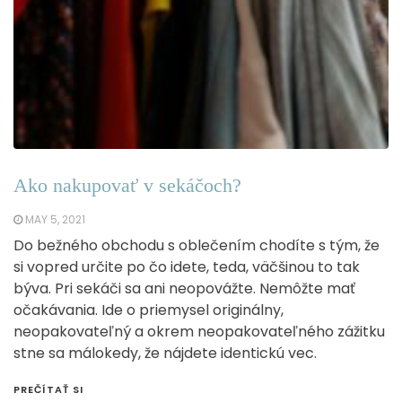
Ako nakupovať v sekáčoch?
MAY 5, 2021
Do bežného obchodu s oblečením chodíte s tým, že
si vopred určite po čo idete, teda, väčšinou to tak
býva. Pri sekáči sa ani neopovážte. Nemôžte mať
očakávania. Ide o priemysel originálny,
neopakovateľný a okrem neopakovateľného zážitku
stne sa málokedy, že nájdete identickú vec.
PREČÍTAŤ SI