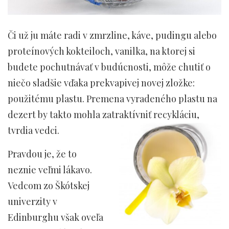
Či už ju máte radi v zmrzline, káve, pudingu alebo
proteínových kokteiloch, vanilka, na ktorej si
budete pochutnávať v budúcnosti, môže chutiť o
niečo sladšie vďaka prekvapivej novej zložke:
použitému plastu. Premena vyradeného plastu na
dezert by takto mohla zatraktívniť recykláciu,
tvrdia vedci.
Pravdou je, že to
neznie veľmi lákavo.
Vedcom zo Škótskej
univerzity v
Edinburghu však oveľa