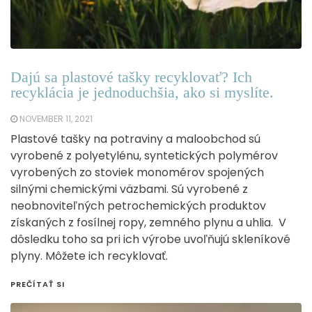
Dajú sa plastové tašky recyklovať? Ich
recyklácia je jednoduchšia, ako si myslíte.
NOVEMBER 11, 2021
Plastové tašky na potraviny a maloobchod sú
vyrobené z polyetylénu, syntetických polymérov
vyrobených zo stoviek monomérov spojených
silnými chemickými väzbami. Sú vyrobené z
neobnoviteľných petrochemických produktov
získaných z fosílnej ropy, zemného plynu a uhlia. V
dôsledku toho sa pri ich výrobe uvoľňujú skleníkové
plyny. Môžete ich recyklovať.
PREČÍTAŤ SI